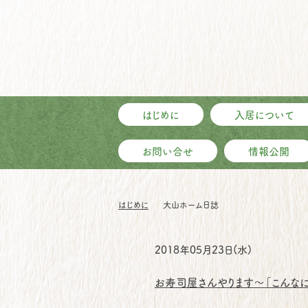
はじめに
入居について
お問い合せ
情報公開
はじめに
大山ホーム日誌
2018年05月23日(水)
お寿司屋さんやります～「こんな