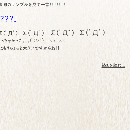
寿司のサンプルを見て一言！！！！！！！
？？？」
Σ(ﾟДﾟ)
Σ(ﾟДﾟ)
Σ(ﾟДﾟ)
Σ(ﾟДﾟ)
ゃかった。。。( ；∀；)
( ；∀；)
( ；∀；)
はもうちょっと大きいですからね！！！
続きを読む...