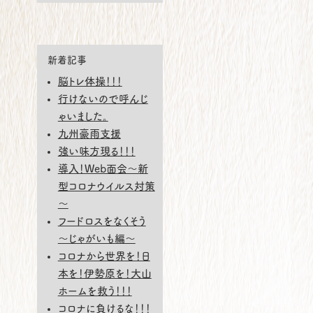
新着記事
脳トレ体操！！！
行けないので呼んじ
ゃいました。
九州豪雨支援
強い味方現る！！！
導入！Web面会～新
型コロナウイルス対策
～
フードロスをなくそう
～じゃがいも編～
コロナから世界を！日
本を！伊勢原を！大山
ホームを救う！！！
コロナに負けるな！！！