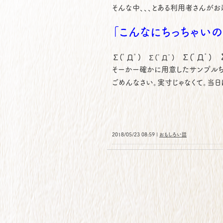
そんな中、、、とある利用者さんがお
「こんなにちっちゃいの
Σ(ﾟДﾟ)
Σ(ﾟДﾟ)
Σ(ﾟДﾟ)
そーかー確かに用意したサンプルちっち
ごめんなさい。実寸じゃなくて。当日
2018/05/23 08:59 |
おもしろい話