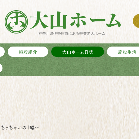
神奈川県伊勢原市にある軽費老人ホーム
施設紹介
大山ホーム日誌
施設生活
にちっちゃいの」編～