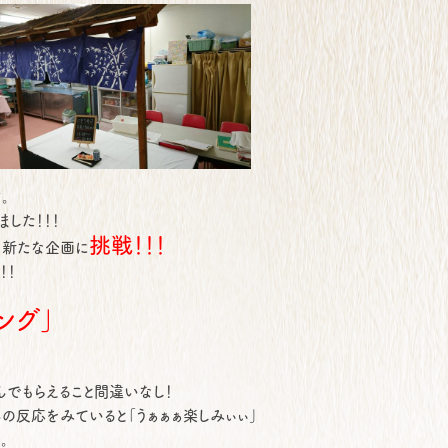
。
した！！！
挑戦！！！
も新たな企画に
！！
グ」
！
んでもらえること間違いなし！
の反応をみていると「うぁぁぁ楽しみぃぃ」
。