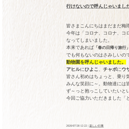
行けないので呼んじゃいまし
皆さまこんにちはまだまだ梅
今年は「コロナ、コロナ、コ
なってしまいました。
本来であれば
「春の日帰り旅行
でも何もないのはさみしいの
動物園を呼んじゃいました。
アヒル
に
ひよこ
、
チャボ
に
ウ
皆さん初めはちょっと、乗り
みんな笑顔に～。動物達には
ず～っと抱っこしていたいと
今回ご協力いただきました「
2020/07/28 12:22 |
楽しい行事