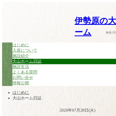
伊勢原の大
ーム
神奈川
はじめに
入居について
施設紹介
大山ホーム日誌
施設生活
よくある質問
お問い合せ
情報公開
はじめに
大山ホーム日誌
2020年07月28日(火)