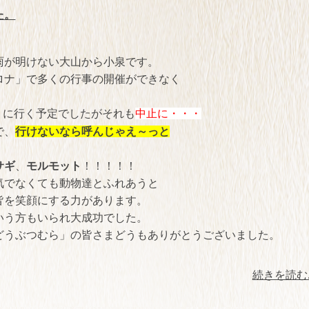
た。
雨が明けない大山から小泉です。
ロナ」で多くの行事の開催ができなく
に行く予定でしたがそれも
中止に・・・
」
で、
行けないなら呼んじゃえ～っと
サギ
、
モルモット
！！！！！
気でなくても動物達とふれあうと
皆を笑顔にする力があります。
いう方もいられ大成功でした。
どうぶつむら」の皆さまどうもありがとうございました。
続きを読む..