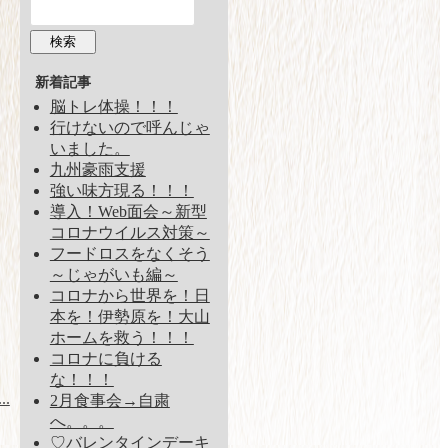
新着記事
脳トレ体操！！！
行けないので呼んじゃ
いました。
九州豪雨支援
強い味方現る！！！
導入！Web面会～新型
コロナウイルス対策～
フードロスをなくそう
～じゃがいも編～
コロナから世界を！日
本を！伊勢原を！大山
ホームを救う！！！
コロナに負ける
な！！！
.
2月食事会→自粛
へ。。。
♡バレンタインデーキ