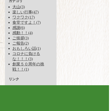
カテゴリ
大山(3)
楽しい行事(47)
ワクワク(17)
食堂ですよ！(7)
感謝(6)
感動！！(4)
ご挨拶(3)
ご報告(2)
おもしろい話(1)
コロナに負ける
な！！！(3)
創業５０周年の挑
戦！！(1)
リンク