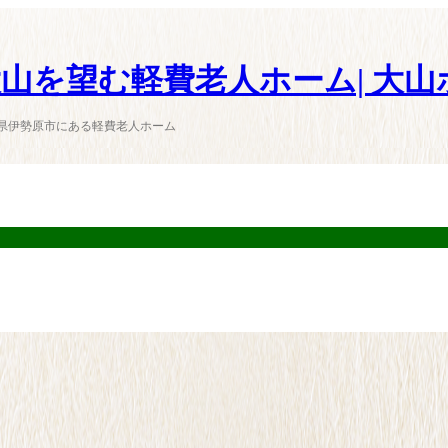
山を望む軽費老人ホーム| 大山
県伊勢原市にある軽費老人ホーム