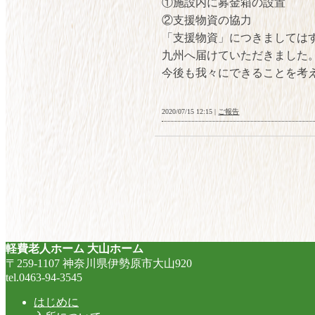
①施設内に募金箱の設置
②支援物資の協力
「支援物資」につきましては
九州へ届けていただきました
今後も我々にできることを考
2020/07/15 12:15 |
ご報告
軽費老人ホーム 大山ホーム
〒259-1107 神奈川県伊勢原市大山920
tel.0463-94-3545
はじめに