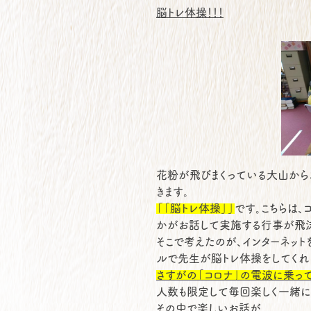
脳トレ体操！！！
花粉が飛びまくっている大山から
きます。
「「脳トレ体操」」
です。こちらは
かがお話して実施する行事が飛沫
そこで考えたのが、
インターネット
ルで先生が脳トレ体操をしてくれ
さすがの「コロナ」の電波に乗っ
人数も限定して毎回楽しく一緒に
その中で楽しいお話が、、、