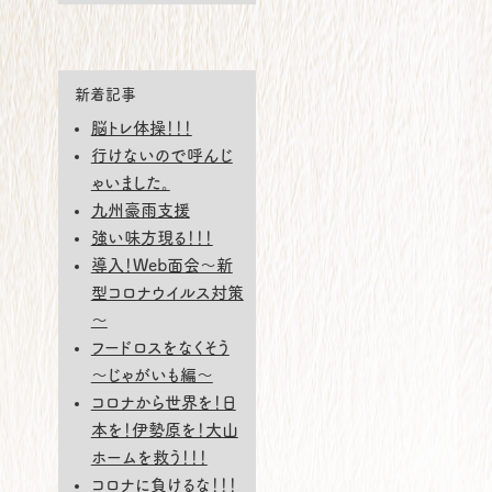
新着記事
脳トレ体操！！！
行けないので呼んじ
ゃいました。
九州豪雨支援
強い味方現る！！！
導入！Web面会～新
型コロナウイルス対策
～
フードロスをなくそう
～じゃがいも編～
コロナから世界を！日
本を！伊勢原を！大山
ホームを救う！！！
コロナに負けるな！！！