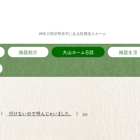
神奈川県伊勢原市にある軽費老人ホーム
施設紹介
大山ホーム日誌
施設生活
|
行けないので呼んじゃいました。
|
>>