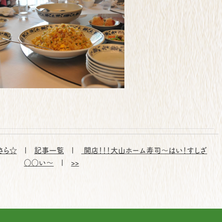
さら☆
|
記事一覧
|
開店！！！大山ホーム寿司～はい！すしざ
○○い～
|
>>