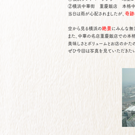
②横浜中華街 重慶飯店 本格中
奇跡
当日は雨が心配されましたが、
絶景
空から見る横浜の
にみんな無
また、中華の名店重慶飯店での本
美味しさとボリュームとお店のかた
ぜひ今回は写真を見ていただきたい