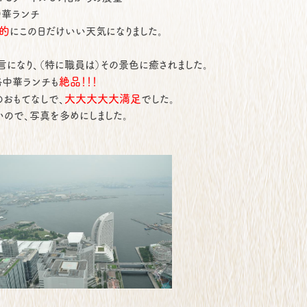
華ランチ
的
にこの日だけいい天気になりました。
言になり、（特に職員は）その景色に癒されました。
絶品！！！
格中華ランチも
大大大大大満足
のおもてなしで、
でした。
ので、写真を多めにしました。