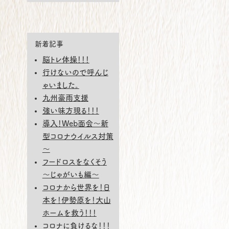
新着記事
脳トレ体操！！！
行けないので呼んじ
ゃいました。
九州豪雨支援
強い味方現る！！！
導入！Web面会～新
型コロナウイルス対策
～
フードロスをなくそう
～じゃがいも編～
コロナから世界を！日
本を！伊勢原を！大山
ホームを救う！！！
コロナに負けるな！！！