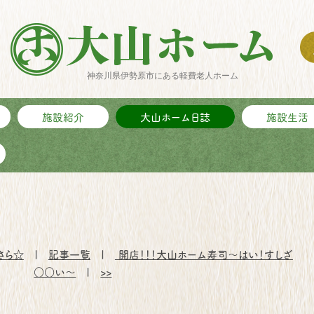
神奈川県伊勢原市にある軽費老人ホーム
施設紹介
大山ホーム日誌
施設生活
さら☆
|
記事一覧
|
開店！！！大山ホーム寿司～はい！すしざ
○○い～
|
>>