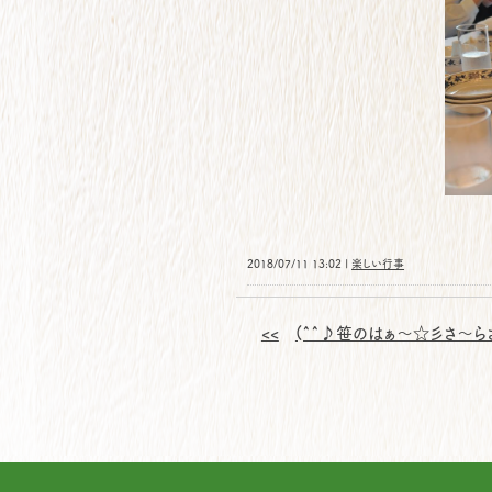
2018/07/11 13:02 |
楽しい行事
<<
(^^♪笹のはぁ～☆彡さ～ら