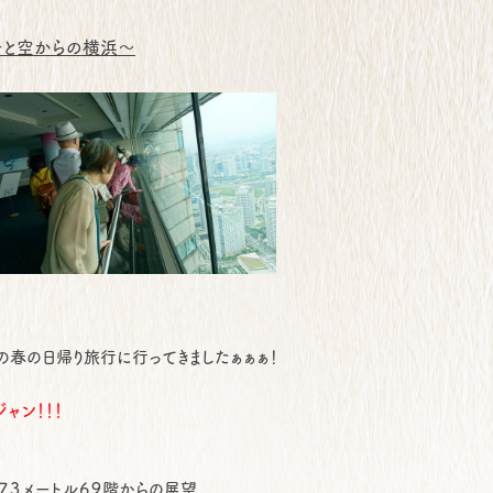
チと空からの横浜～
の春の日帰り旅行に行ってきましたぁぁぁ！
ャン！！！
７３メートル６９階からの展望